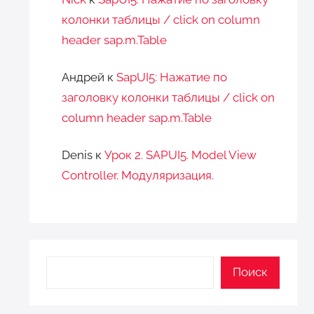
колонки таблицы / click on column
header sap.m.Table
Андрей
к
SapUI5: Нажатие по
заголовку колонки таблицы / click on
column header sap.m.Table
Denis
к
Урок 2. SAPUI5. Model View
Controller. Модуляризация.
Поиск
Поиск