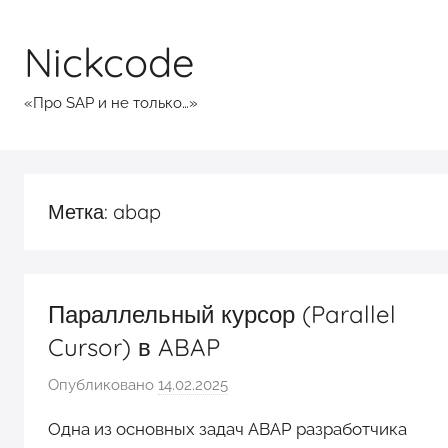
Перейти
к
Nickcode
содержимому
«Про SAP и не только…»
Метка:
abap
Параллельный курсор (Parallel
Cursor) в ABAP
Опубликовано
14.02.2025
а
в
Одна из основных задач ABAP разработчика
т