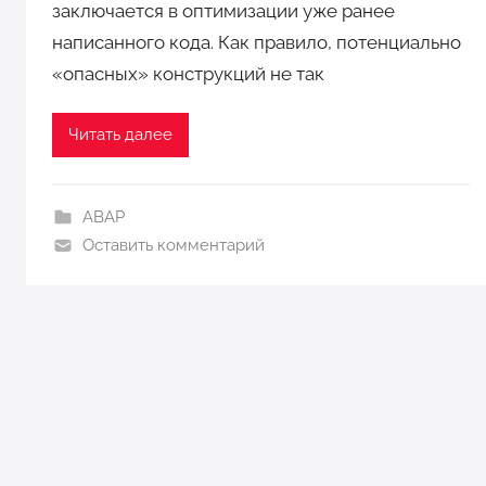
заключается в оптимизации уже ранее
о
написанного кода. Как правило, потенциально
р
«опасных» конструкций не так
о
м
N
Читать далее
i
c
k
ABAP
Оставить комментарий